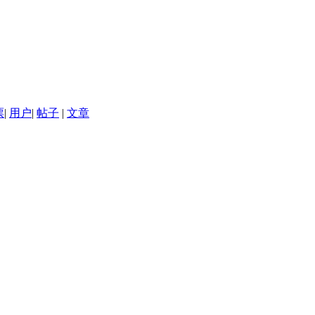
票
|
用户
|
帖子
|
文章