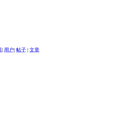
票
|
用户
|
帖子
|
文章