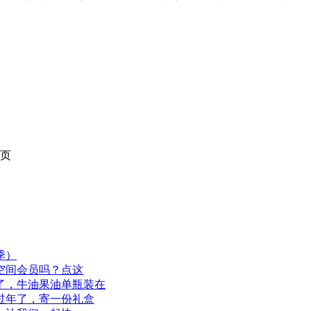
页
季）
空间会员吗？点这
了，牛油果油单瓶装在
过年了，寄一份礼盒