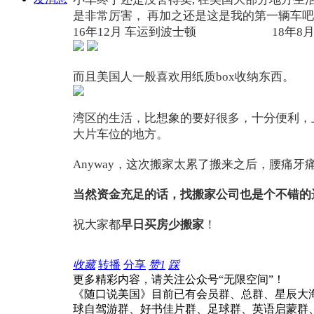
是非常厉害， 再加之还是这是我的第一辆车
16年12月 车运到波士顿 18年8月
而且美国人一般喜欢用纸质box收纳东西。
湾区的生活，比想象的要好很多，十分便利，上
大片车位的地方。
Anyway，这次搬家太累了搬来之后，腰痛牙
当然资金充足的话，找搬家公司也是个不错的
祝大家都
早日买房少搬家
！
收藏
转播
分享
赞
1
踩
更多精彩内容，请关注公众号“无限空间”！
《随口说美国》目前已有会员群、总群、星辰大
球自驾游群、好书佳片群、足球群、英语启蒙群