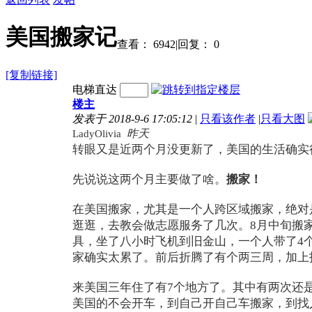
美国搬家记
查看：
6942
|
回复：
0
[复制链接]
电梯直达
楼主
发表于 2018-9-6 17:05:12
|
只看该作者
|
只看大图
昨天
LadyOlivia
转眼又是近两个月没更新了，美国的生活确实
先说说这两个月主要做了啥。
搬家！
在美国搬家，尤其是一个人跨区域搬家，绝对
逛逛，去教会做志愿服务了几次。8月中旬搬
具，坐了八小时飞机到旧金山，一个人带了4
家确实太累了。前后折腾了有个两三周，加上找
来美国三年住了有7个地方了。其中有两次还
美国的不会开车，到自己开自己车搬家，到找人开