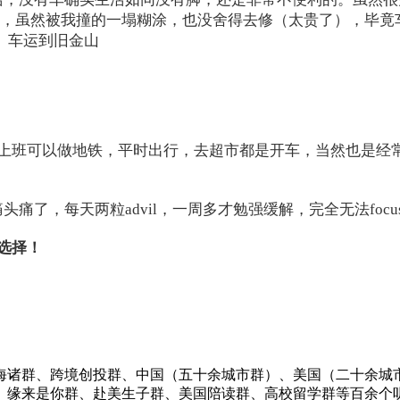
吧，虽然被我撞的一塌糊涂，也没舍得去修（太贵了），毕竟
 车运到旧金山
班可以做地铁，平时出行，去超市都是开车，当然也是经常多
痛头痛了，每天两粒advil，一周多才勉强缓解，完全无法fo
选择！
海诸群、跨境创投群、中国（五十余城市群）、美国（二十余城
、缘来是你群、赴美生子群、美国陪读群、高校留学群等百余个