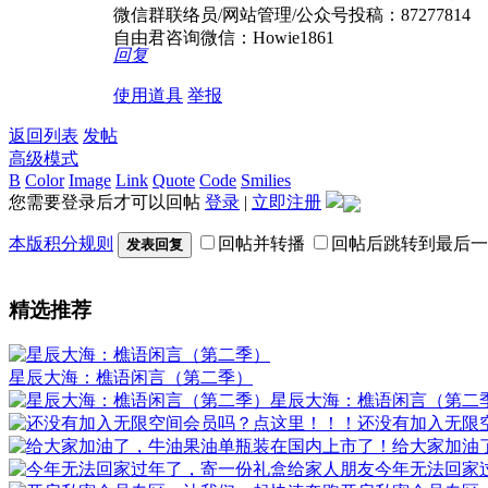
微信群联络员/网站管理/公众号投稿：87277814
自由君咨询微信：Howie1861
回复
使用道具
举报
返回列表
发帖
高级模式
B
Color
Image
Link
Quote
Code
Smilies
您需要登录后才可以回帖
登录
|
立即注册
本版积分规则
回帖并转播
回帖后跳转到最后一
发表回复
精选推荐
星辰大海：樵语闲言（第二季）
星辰大海：樵语闲言（第二
还没有加入无限
给大家加油
今年无法回家