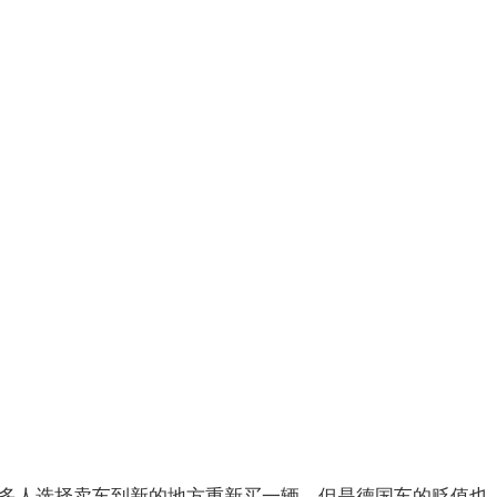
很多人选择卖车到新的地方重新买一辆，但是德国车的贬值也