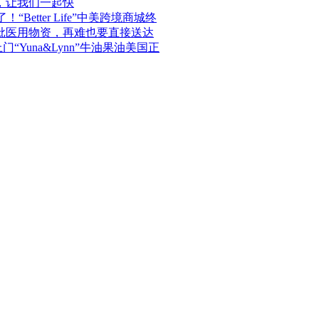
，让我们一起快
“Better Life”中美跨境商城终
批医用物资，再难也要直接送达
“Yuna&Lynn”牛油果油美国正