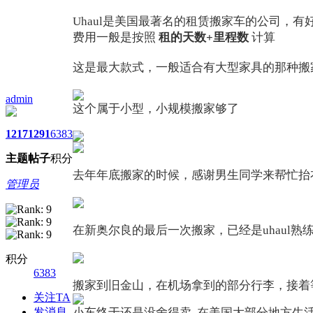
Uhaul是美国最著名的租赁搬家车的公司，
费用一般是按照
租的天数+里程数
计算
这是最大款式，一般适合有大型家具的那种搬
admin
这个属于小型，小规模搬家够了
1217
1291
6383
主题
帖子
积分
去年年底搬家的时候，感谢男生同学来帮忙抬
管理员
在新奥尔良的最后一次搬家，已经是uhaul熟
积分
6383
搬家到旧金山，在机场拿到的部分行李，接着
关注TA
发消息
小车终于还是没舍得卖, 在美国大部分地方