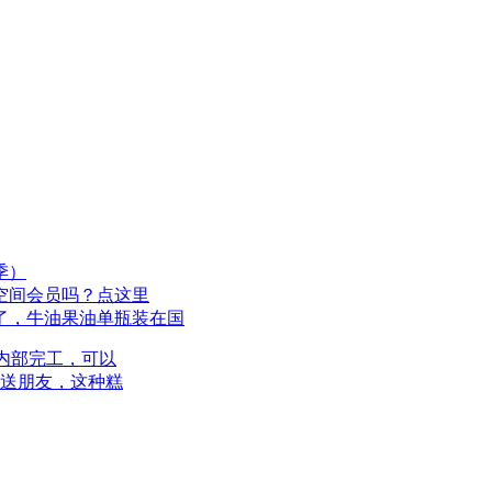
季）
空间会员吗？点这里
了，牛油果油单瓶装在国
内部完工，可以
A送朋友，这种糕