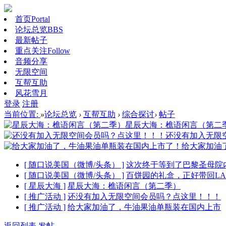
首页
Portal
论坛总览
BBS
最新帖子
重点关注
Follow
音频分享
无限空间
互帮互助
风花雪月
登录
注册
当前位置:
»
论坛总览
›
互帮互助
›
综合探讨
›
帖子
星辰大海：樵语闲言（第二
还没有加入无限
给大家加油
[ 随口说美国（微博/头条） ]
这次终于等到了巴黎圣母院
[ 随口说美国（微博/头条） ]
百饼园的礼盒，正好带回L
[ 星辰大海 ]
星辰大海：樵语闲言（第二季）
[ 推广活动 ]
还没有加入无限空间会员吗？点这里！！！
[ 推广活动 ]
给大家加油了，牛油果油单瓶装在国内上市
返回列表
发帖