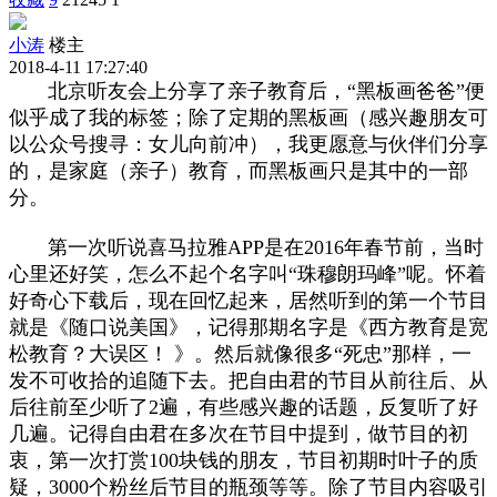
小涛
楼主
2018-4-11 17:27:40
北京听友会上分享了亲子教育后，“黑板画爸爸”便
似乎成了我的标签；除了定期的黑板画（感兴趣朋友可
以公众号搜寻：女儿向前冲），我更愿意与伙伴们分享
的，是家庭（亲子）教育，而黑板画只是其中的一部
分。
第一次听说喜马拉雅APP是在2016年春节前，当时
心里还好笑，怎么不起个名字叫“珠穆朗玛峰”呢。怀着
好奇心下载后，现在回忆起来，居然听到的第一个节目
就是《随口说美国》，记得那期名字是《西方教育是宽
松教育？大误区！ 》。然后就像很多“死忠”那样，一
发不可收拾的追随下去。把自由君的节目从前往后、从
后往前至少听了2遍，有些感兴趣的话题，反复听了好
几遍。记得自由君在多次在节目中提到，做节目的初
衷，第一次打赏100块钱的朋友，节目初期时叶子的质
疑，3000个粉丝后节目的瓶颈等等。除了节目内容吸引