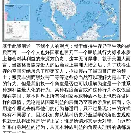
基于此我阐述一下我个人的观点：就于维持生存乃至生活的品
质而言，一个个人也好国家也罢乃至一个民族其行为标准本质
上都会对其利益的来源方负责，这本无可厚非。就于美国人而
言，当盎格鲁撒克逊人的后裔登上美洲大陆之后，为了获得生
存的空间灭绝屠杀了印第安人，抢劫侵占了墨西哥广袤的领
土；贩卖非洲裔黑奴劳工等等这些你当然可以理解为是非正义
的行为。但是我们换一个角度是否也可以理解为这是一个维系
种族利益最大化的行为。某种程度而言或许这种行为不仅仅呈
现在美国，基本世界上所有的国家亦或种族本质上也都在做同
样的事情，无论是从国家利益的层面乃至宗教矛盾的层面，你
用这个理论去解释他们的行为都适用，只不过呈现出来的方式
略有不同罢了。因此我们亦从某种历史乃至哲学的角度去观察
也就无法得出谁是所谓正义；谁是所谓邪恶更无对错。而这些
维系自身利益的行为，从其本种族利益的角度去理解的话都属