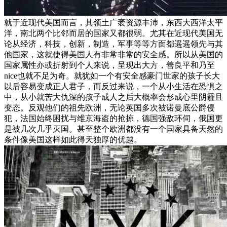
就于近现代美国而言，其领土广袤资源丰沛，东西大西洋太平
洋，南北两个比邻而居的国家又都很弱。尤其在近现代美国无
论从经济，科技，创新，制造，军事等等方面都遥遥领先与其
他国家，这就使得美国人有非常非常的安全感。所以从美国的
国家属性亦或折射到个人来说，呈现出大方，善良平和乃至
nice也就不足为奇。就犹如一个有安全感豪门世家的孩子长大
以后容易变成正人君子，而反过来说，一个从小生活在恐惧之
中，从小就苦大仇深的孩子成人之后大概率会形成心里阴霾且
变态。反观他们的祖先欧洲，无论英国多次被诺曼底公爵侵
犯，法国始终困扰与维京海盗的抢掠，德国强敌环伺，俄国更
是被几次几乎灭国。甚至整个欧洲都没有一个国家具备天然的
条件像美国这样如此得天独厚的优越。