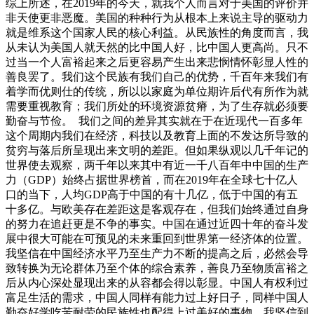
综上所述，在2019年的今天，就我个人而言对于美国的评价并
非天使更非恶魔。美国的种种行为从根本上来说主导的驱动力
就是维系这个国家人民的核心利益。从民族性的角度而言，我
从未认为美国人就天然的比中国人好，比中国人更高尚。只不
过当一个人富裕起来之后更容易产生出来悲悯情怀彰显人性的
善良罢了。我们这个民族有我们自己的优势，千百年来我们有
着学而优则仕的传统，所以以家庭为单位期许后代有所作为就
需要重视教育；我们所处的环境资源贫瘠，为了生存就必须要
勤奋与节俭。 我们之间的差异其实就在于在近现代一百多年
这个周期内我们在经济，科技以及教育上面的不发达所导致的
贫穷与落后所呈现出来文明的差距。但如果纵观以几千年记的
世界使去观察，两千年以来其中有近一千八百年中中国的生产
力（GDP）始终占据世界榜首，而在2019年在全球七十亿人
口的当下，人均GDP高于中国的有十几亿，低于中国的有五
十多亿。与欧美存在差距这是客观存在，但我们始终通过自身
的努力在追赶更是不争的事实。中国在通过近四十年的奋斗发
展中很大可能在可预见的未来重回到世界第一经济体的位置。
我坚信在中国经济水平乃至生产力不断的提高之后，必然会导
致转换为无论群体乃至个体的综合素养，善良乃至物质富裕之
后从内心深处显现出来的从容都会得以彰显。中国人有权利过
富足生活的需求，中国人同样有能力过上好日子，同样中国人
勤奋好学吃苦耐劳的民族性也配得上过美好的事物。我坚信到