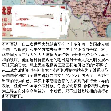
不可否认，自二次世界大战结束至今七十多年间，美国建立联
合国，采取使用和平的方式去解决世界上的矛盾与争端。对于
此美国投入了很大的人力与物力始终致力于维护好这个世界平
和的秩序。他的这种价值观念的输出是对于全人类文明发展不
可抹灭的贡献。综上无论观察美国建国初始所做尽的“坏事”亦
或二战之后所的“好事”其实也都可以理解为站在为了维系获取
美国国家利益（全世界都领导与支配的地位）的角度上所派生
出来的行为而已。其实不带感情色彩的去客观的看待全世界的
发展，任何一个国家亦或种族。你会发现都有由回家或民族作
为主导去向外争夺利益的一个过程。只不过就是吃相的德行有
所不同而已。