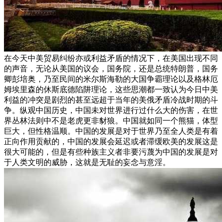
在今天中美贸易纠纷亦或利益矛盾的情况下，在美国出现不同
的声音，无论从美国的议会，国务院，还是总统特朗普，国务
卿彭培奥，乃至民间的米尔斯海勒的大国争霸理论以及格林厄
姆埃里森的休斯底德陷阱理论，这些思潮都一致认为今日中美
利益的冲突是剧烈的甚至远超于当年的美俄矛盾冷战时期的斗
争。纵观中国历史，中国未对世界进行过什么大的伤害，在世
界丛林法则中不是老虎更非豺狼。中国就如同一个熊猫，体型
巨大，但性格温顺。中国的发展是对于世界乃至全人类是有着
正向作用贡献的，中国的发展会延迟或者滞缓欧美的发展这是
很大可能的，但是有些种族主义者非要污蔑为中国的发展是对
于人类文明的威胁，这就是无耻的妄念与意淫。