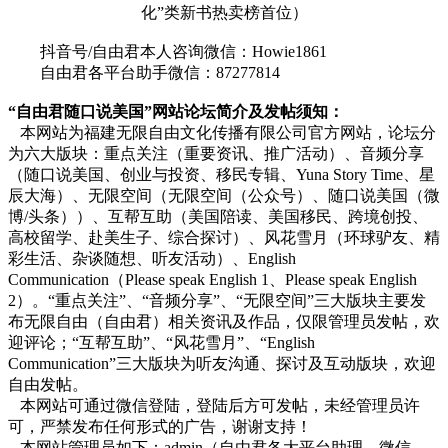
化”类新书热卖榜首位）
抖音号/自由君本人咨询微信：Howie1861
自由君各平台助手微信：87277814
“自由君随口说美国”网站论坛简介及发帖须知：
本网站为福建无限自由文化传播有限公司官方网站，论坛分
为六大版块：重点关注（重要资讯、推广活动）、音频分享
（随口说美国、创业与投资、移民专辑、Yuna Story Time、星
辰大海）、无限空间（无限空间（公众号）、随口说美国（微
博/头条））、互帮互助（美国陪读、美国移民、跨境创投、
高校留学、赴美生子、综合探讨）、风花雪月（环球驴友、精
彩生活、杂谈随想、听友活动）、English
Communication（Please speak English 1、Please speak English
2）。“重点关注”、“音频分享”、“无限空间”三大版块主要发
布无限自由（自由君）相关资讯及作品，仅限管理员发帖，欢
迎评论；“互帮互助”、“风花雪月”、“English
Communication”三大版块为听友沟通、探讨及互动版块，欢迎
自由发帖。
本网站可通过微信登陆，登陆后方可发帖，未经管理员许
可，严禁发布任何形式的广告，谢谢支持！
本网站管理员如下：admin（自由君各大平台助理，微信