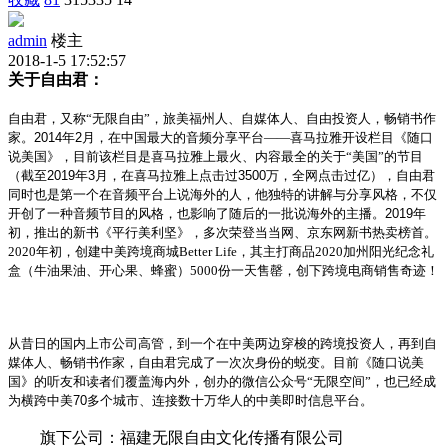
admin
楼主
2018-1-5 17:52:57
关于自由君：
自由君，又称“无限自由”，旅美福州人、自媒体人、自由投资人，畅销书作
家。
2014
年
2
月，在中国最大的音频分享平台——喜马拉雅开设栏目《随口
说美国》，目前该栏目是喜马拉雅上最火、内容最全的关于“美国”的节目
（截至
2019
年
3
月，在喜马拉雅上点击过
3500
万，全网点击过亿），自由君
同时也是第一个在音频平台上说海外的人，他独特的讲解与分享风格，不仅
开创了一种音频节目的风格，也影响了随后的一批说海外的主播。
2019
年
初，推出的新书《平行美利坚》，多次荣登当当网、京东网新书热卖榜首。
2020年初，创建中美跨境商城Better Life，其主打商品2020加州阳光纪念礼
盒（牛油果油、开心果、蜂蜜）5000份一天售罄，创下跨境电商销售奇迹！
从昔日的国内上市公司高管，到一个在中美两边穿梭的跨境投资人，再到自
媒体人、畅销书作家，自由君完成了一次次身份的蜕变。目前《随口说美
国》的听友和读者们覆盖海内外，创办的微信公众号“无限空间”，也已经成
为横跨中美
70
多个城市、连接数十万华人的中美即时信息平台。
旗下公司：福建无限自由文化传播有限公司