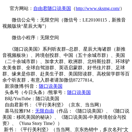
官方网站：
自由君随口说美国
（
http://www.sksmg.com/
）
微信公众号：无限空间（微信号：LE20100115，新推音
视频版块“星辰大海”）
微信小程序：无限空间
《随口说美国》系列听友群--总群、星辰大海诸群（新推
音视频板块）、跨境创投群、中国（五十余城市群）、美国
（二十余城市群）、加拿大群、欧洲群、北特斯拉群、环球驴
友美食群、全球自驾游群、英语启蒙群、好书佳片群、足球
群、缘来是你群、赴美生子群、美国陪读群、高校留学群等百
余个听友群，有意入群者请加微信87277814。
新浪微博/抖音：
随口说美国
头条号（今日头条）/熊掌号：
随口说美国
B站/YouTube：随口说美国
自由君新书：《平行美利坚》（京东、当当网）
喜马拉雅FM：
无限自由
（作品：《随口说美国》、《随口说
美国：移民美国的秘诀》、《随口说美国-中美跨境创业与投
资》、《Yuna Story Time》）
新书：《平行美利坚》（当当网、京东热销中，多次名列“文