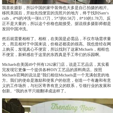
我喜欢摄影，所以中国的家中装饰也大多是自己拍摄的相片。
移民美国后，开始先找便宜的洗照片的地方，终于找到Sam‘s
culb，4*6的冲洗一张0.17刀，5*7的0.58刀，8*10的1.78刀。反
正不是大量的，所以这个价格也能接受。据说很多摄影师都是
发回中国冲洗。
然后就需要相框了。相框，在美国是必需品，不仅市场需求量
大，而且相对于中国来说，价格还都卖的很高。我也曾经在网
上购买，发现真心不便宜，所以找到了这家Michaels，相框也
不便宜，新鲜感在于这里的东西真是手工帝们的乐园啊。
Michaels在美国49个州有1262家门店，说是工艺品店，其实看
完发现它更像一个提供各种DIY工艺品的原料商店。按照
Michaels官网的说法是”我们相信Michaels是一个充满创意的地
方。我们的使命是激励和使客户的创意，创造一个有趣和有意
义的工作场所，与社区寄养有意义的联系，引领行业的发展和
创新。“我的水平只能翻译成这样了。