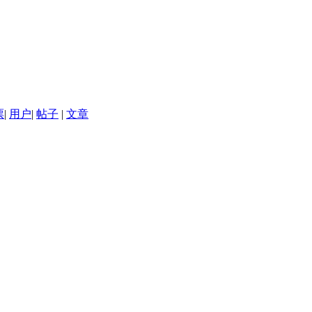
票
|
用户
|
帖子
|
文章