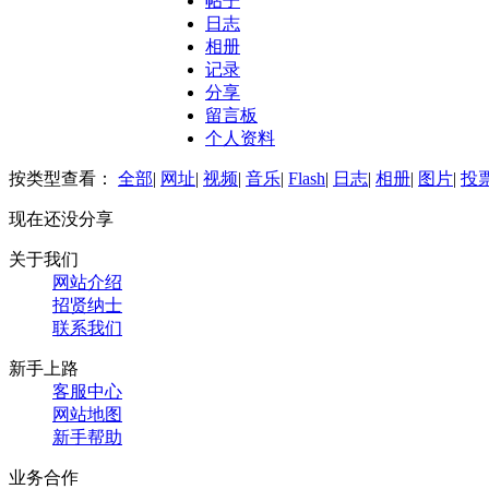
帖子
日志
相册
记录
分享
留言板
个人资料
按类型查看：
全部
|
网址
|
视频
|
音乐
|
Flash
|
日志
|
相册
|
图片
|
投
现在还没分享
关于我们
网站介绍
招贤纳士
联系我们
新手上路
客服中心
网站地图
新手帮助
业务合作