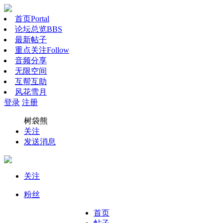
首页
Portal
论坛总览
BBS
最新帖子
重点关注
Follow
音频分享
无限空间
互帮互助
风花雪月
登录
注册
树袋熊
关注
发送消息
关注
粉丝
首页