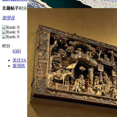
主题
帖子
积分
管理员
积分
6383
关注TA
发消息