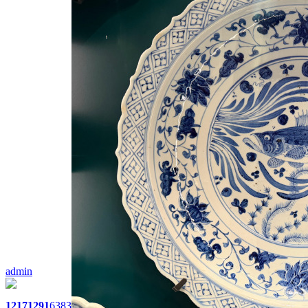
admin
1217
1291
6383