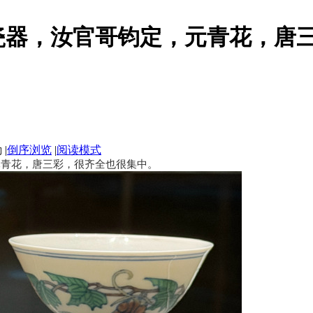
瓷器，汝官哥钧定，元青花，唐
|
倒序浏览
|
阅读模式
元青花，唐三彩，很齐全也很集中。