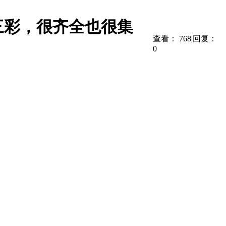
三彩，很齐全也很集
查看：
768
|
回复：
0