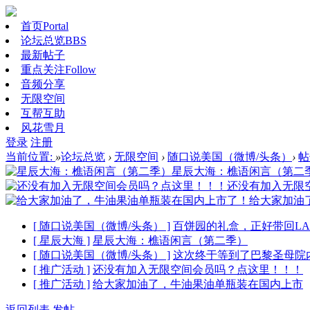
首页
Portal
论坛总览
BBS
最新帖子
重点关注
Follow
音频分享
无限空间
互帮互助
风花雪月
登录
注册
当前位置:
»
论坛总览
›
无限空间
›
随口说美国（微博/头条）
›
帖
星辰大海：樵语闲言（第二
还没有加入无限
给大家加油
[ 随口说美国（微博/头条） ]
百饼园的礼盒，正好带回L
[ 星辰大海 ]
星辰大海：樵语闲言（第二季）
[ 随口说美国（微博/头条） ]
这次终于等到了巴黎圣母院
[ 推广活动 ]
还没有加入无限空间会员吗？点这里！！！
[ 推广活动 ]
给大家加油了，牛油果油单瓶装在国内上市
返回列表
发帖