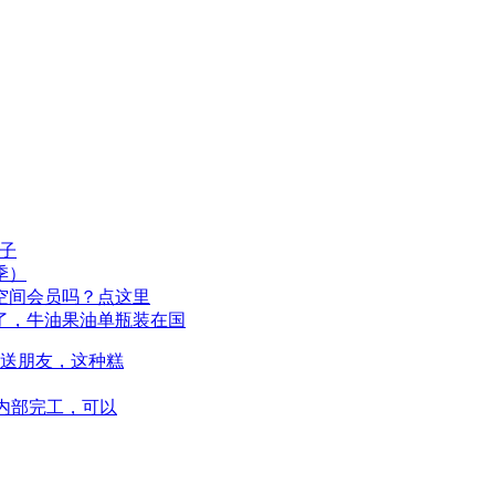
子
季）
空间会员吗？点这里
了，牛油果油单瓶装在国
A送朋友，这种糕
内部完工，可以