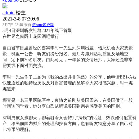
admin
楼主
2021-3-8 07:30:06
3月7日 23:40 来自
iPhone客户端
3月4日深圳听友社群2021年线下首聚
在世界之窗爵士花园酒吧举行
自由君节目里曾经的嘉宾李时一先生到深圳出差，借此机会大家想聚
聚，群里一公告，听友们纷纷报名。最后考虑到活动质量及场地空
间，定下前30名听友。由此可见，一年多的疫情压抑，大家还是非常
需要线下面对面交流。
李时一先生作了主题为《我的杰出并非偶然》的分享，他申请EB1-A被
快速通过的独特经历以及对财富管理的见解令大家很感兴趣，时一娓
娓道来……
椰青是一名三甲医院医生，疫情之前刚从美国回来，在美国做了一段
时间访问学者，她分享自己从听说美国到亲身感受美国的区别。
深圳男孩女孩聊天，聊着聊着又会转到“搞钱”的话题，热议如何配置资
产，移民前国内财产的处理和投资方向，也有听友特意分享了自己对
比特币的理解。