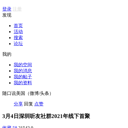
登录
注册
发现
首页
活动
搜索
论坛
我的
我的空间
我的消息
我的帖子
我的资料
随口说美国（微博/头条）
分享
回复
点赞
3月4日深圳听友社群2021年线下首聚
收藏
58
21542
0