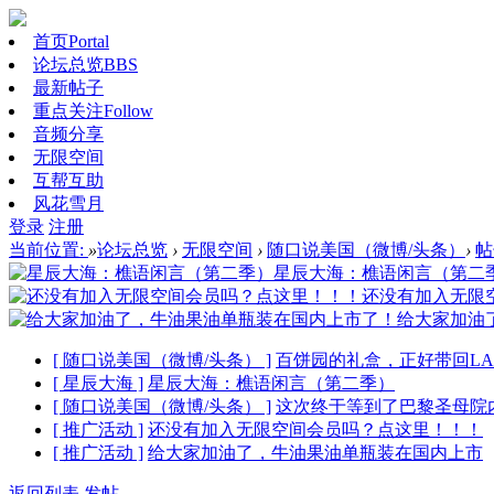
首页
Portal
论坛总览
BBS
最新帖子
重点关注
Follow
音频分享
无限空间
互帮互助
风花雪月
登录
注册
当前位置:
»
论坛总览
›
无限空间
›
随口说美国（微博/头条）
›
帖
星辰大海：樵语闲言（第二
还没有加入无限
给大家加油
[ 随口说美国（微博/头条） ]
百饼园的礼盒，正好带回L
[ 星辰大海 ]
星辰大海：樵语闲言（第二季）
[ 随口说美国（微博/头条） ]
这次终于等到了巴黎圣母院
[ 推广活动 ]
还没有加入无限空间会员吗？点这里！！！
[ 推广活动 ]
给大家加油了，牛油果油单瓶装在国内上市
返回列表
发帖