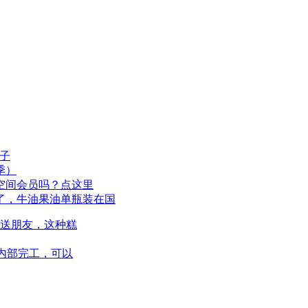
子
季）
空间会员吗？点这里
了，牛油果油单瓶装在国
A送朋友，这种糕
内部完工，可以