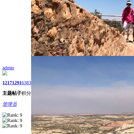
admin
1217
1291
6383
主题
帖子
积分
管理员