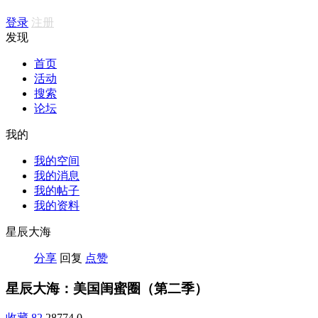
登录
注册
发现
首页
活动
搜索
论坛
我的
我的空间
我的消息
我的帖子
我的资料
星辰大海
分享
回复
点赞
星辰大海：美国闺蜜圈（第二季）
收藏
82
28774
0