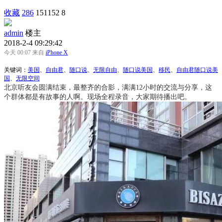
收藏
286
151152
8
admin
楼主
2018-2-4 09:29:42
今天 00:07 来自
iPhone X
关键词：
美国
、
自由君
、
随口说
、
无限自由
、
随口说美国
、
移民
、
自由君随口说美
国
、
无限空间
北京听友会圆满结束，最整齐的合影，满满12小时的交流与分享，这
个群体都是有故事的人啊。现场全程录音，大家期待播出吧。 ​​​​