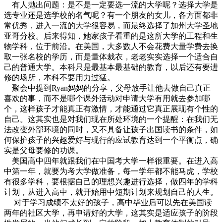
有人抛出问题：是不是一定要选一流的大学呢？选择大学是
选专业还是选学校的名气呢？有一个朋友的女儿，各方面都非
常优秀，进入一流的大学很容易，而最终选择了加州大学圣地
亚哥分校。后来得知，她家孩子看重的是这所大学的工程和生
物学科，位于前沿。在美国，大多数人不会花费大量学费去换
取一张名校的学历，而是量体裁衣，老老实实选择一个适合自
己的普通大学。本科只是最基本最基础的教育，以后还有要进
修的场所，本科不要用力过猛。
聚会中提到Ryan妈妈的分享，父母放手让他去做自己真正
喜欢的事，而不是哪个课外活动对申请大学有用就去参加哪
个，这样孩子才能真正有激情，才能通过它真正展现有个性的
自己。这其实也是对我们现在所处环境的一个提醒：在我们无
法改变外部环境的同时，又不具备让孩子出国读书的条件，如
何保护孩子的兴趣爱好与现行的应试教育达到一个平衡点，确
实是父母要修的功课。
美国高中四年就跟我们在中国考大学一样很重要。在进入高
中第一年，就要为考大学做准备，每一学年都不能马虎，学校
有很多学科，要根据自己的理想兴趣进行选择，做四年的学科
计划，从进入高中，就开始用中短期计划来规划自己的人生。
对于学习成绩不太好的孩子，高中毕业后可以先在美国读
两年的社区大学，再申请好的大学，这其实是适应孩子的阶段