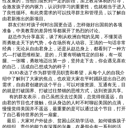
性发展的，当他们成长到一定的阶段，加上教育体制的引导，
会激发孩子的内驱力，认识到学习的重要性，也就相当于进入
了良性循环。有此类需求的可以找寻群主和管理员，以了解自
由君新推出的新项目。
群友们针对孩子何时出国更合适，怎样做好出国前的各项
准备，中美教育的差异性等都展开了热烈的讨论。
赵总作为分享嘉宾，谈了刚从欧洲自驾的见闻，不懂英语
而勇敢走天下的气势，令在场所有人动容。王清的一句话非常
经典：无论从自由君身上，还是从赵总身上，都看到了一种方
式----打破思维框架。是的，只要有明确笃定的目标，有一双
腿、一张嘴，勇敢地迈出第一步，坚持走下去，你会遇见喜欢
的自己，活成自己想成为的样子！
JOJO表达了作为群管理员职责和希望，从每个人的自我介
绍中了解到了大家的焦点，也欢迎大家在平时踊跃提出自己的
需求，自由君创建的这个平台，可以对接资源、互通有无，目
的就是打破国界、打破过往禁锢的思维方式，达到资源共享。
有的群友表示，自己虽然没去过美国，总觉得很遥远，自
由君的节目也才接触，但从身边的人时不时聊起美国的点滴，
慢慢觉得美国并不遥远，最重要的是可以通过这个节目，打开
了自己看待世界的另一扇窗。
最后，大家对户外徒步、贫困山区助学活动、如何锻炼孩子
的组织、责任的能力有深厚的兴趣，在暑假会有一系列的活