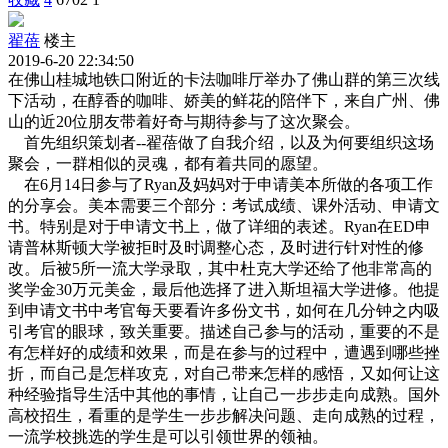
翟蓓
楼主
2019-6-20 22:34:50
在佛山桂城地铁口附近的卡法咖啡厅举办了佛山群的第三次线
下活动，在醇香的咖啡、娇美的鲜花的陪伴下，来自广州、佛
山的近20位朋友带着好奇与期待参与了这次聚会。
首先组织策划者--翟蓓做了自我介绍，以及为何要组织这场
聚会，一群相似的灵魂，都有着共同的愿望。
在6月14日参与了Ryan及妈妈对于申请美本所做的各项工作
的分享会。美本需要三个部分：考试成绩、课外活动、申请文
书。特别是对于申请文书上，做了详细的表述。Ryan在ED申
请普林斯顿大学被拒时及时调整心态，及时进行针对性的修
改。后被5所一流大学录取，其中杜克大学还给了他非常高的
奖学金30万元美金，最后他选择了进入斯坦福大学进修。他提
到申请文书中考官每天要看许多份文书，如何在几分钟之内吸
引考官的眼球，致关重要。描述自己参与的活动，重要的不是
有怎样好的成绩和效果，而是在参与的过程中，遭遇到哪些挫
折，而自己是怎样攻克，对自己带来怎样的感悟，又如何让这
种经验指导生活中其他的事情，让自己一步步走向成熟。国外
高校招生，看重的是学生一步步解决问题、走向成熟的过程，
一流学校挑选的学生是可以引领世界的领袖。