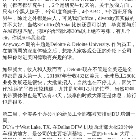
的（都有都研究生），2个是研究生过来的。关于族裔方面，
只有1个黑人妹子，3个印度裔妹子，4个ABC，3个西班牙裔
男生，除此之外都是白人，可见我们office，diversity其实做的
并不大好。当然SF office的Asian比例还是可以的，毕竟要与所
在城市想匹配。湾区的华裔比率30%以上绝不夸张，有几个
city, 你说50%我都信.
Anyway.本期的主题是Deloitte & Deloitte University. 作为员工，
在前两周的深度体验之后，想给大家客观公正的介绍下公司，
如果你对进美国德勤有兴趣的话。
如果就大，收入和人数而言，Deloitte现在不管是全美还是全
球都是四大第一大，2018财年营收432亿美元，全球员工280K.
业务发展还是很快，大批量招人，当然也在不停走人，因为工
作/生活的平衡比较糟糕，尤其是每年1-3月的忙季。当然每年
的带薪休假也是可以有23天，淡季的时候大家还是休息，旅行
也是很多。
第二周，全美各个办公司的新员工全部都被安排到DU 培训一
周。
DU位于West Lake, TX. 在Dallas DFW 机场西北部大概20分钟
车程的地方。是公司的主要培训基地，一层的check-in 大厅，