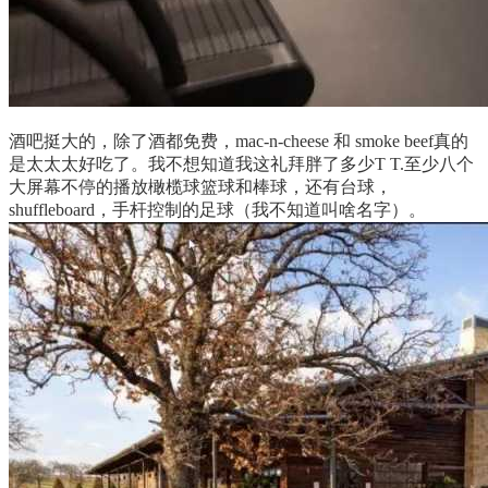
酒吧挺大的，除了酒都免费，mac-n-cheese 和 smoke beef真的
是太太太好吃了。我不想知道我这礼拜胖了多少T T.至少八个
大屏幕不停的播放橄榄球篮球和棒球，还有台球，
shuffleboard，手杆控制的足球（我不知道叫啥名字）。