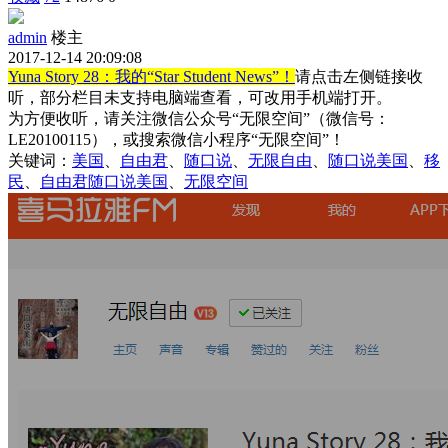
admin
楼主
2017-12-14 20:09:08
Yuna Story 28：我的“Star Student News”！
请点击左侧链接收
听，部分栏目未支持电脑端查看，可改用手机端打开。
为方便收听，请关注微信公众号“无限空间”（微信号：
LE20100115），或搜索微信小程序“无限空间”！
关键词：
美国
、
自由君
、
随口说
、
无限自由
、
随口说美国
、
移
民
、
自由君随口说美国
、
无限空间