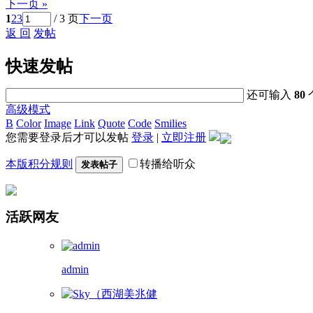
下一页 »
1
2
3
/ 3 页
下一页
返 回
发帖
快速发帖
还可输入
80
高级模式
B
Color
Image
Link
Quote
Code
Smilies
您需要登录后才可以发帖
登录
|
立即注册
本版积分规则
转播给听众
发表帖子
活跃网友
admin