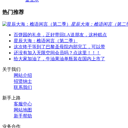
热门推荐
星辰大海：樵语闲言（第二
百饼园的礼盒，正好带回LA送朋友，这种糕点
星辰大海：樵语闲言（第二季）
这次终于等到了巴黎圣母院内部完工，可以带
还没有加入无限空间会员吗？点这里！！！
给大家加油了，牛油果油单瓶装在国内上市了
关于我们
网站介绍
招贤纳士
联系我们
新手上路
客服中心
网站地图
新手帮助
业务合作