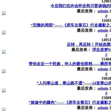
1200
今后我们也许会怀念和川普谈钱的
最后发表：
admin
0
1168
“完整的局部”——《房车去黄石》行走摄影之
最后发表：
admin
0
1495
反转，再反转！开始选票
最后发表：
浮生若梦91
2
1548
带你走近一个民族，华人的最佳搭档——墨西
最后发表：
admin
0
1983
“人问寒山道，寒山路不通”——24首寒山
最后发表：
admin
0
1588
“旅途中的颜色”——《房车去黄石》行走摄影
最后发表：
admin