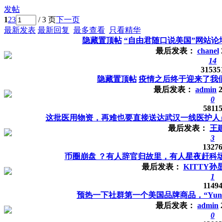
发帖
1
2
3
/ 3 页
下一页
最新发表
最新回复
最多查看
只看精华
隐藏置顶帖
“自由君随口说美国”网站论
最后发表：
chanel
14
31535
隐藏置顶帖
疫情之后终于迎来了我
最后发表：
admin
0
5811
这批医用物资，再难也要直接送达武汉一线医护人
最后发表：
王
3
1327
币圈崩盘 ？有人辞官归故里，有人星夜赶科
最后发表：
KITTY孙
1
1149
预热一下社群第一个美国品牌商品，“Yuna
最后发表：
admin
0