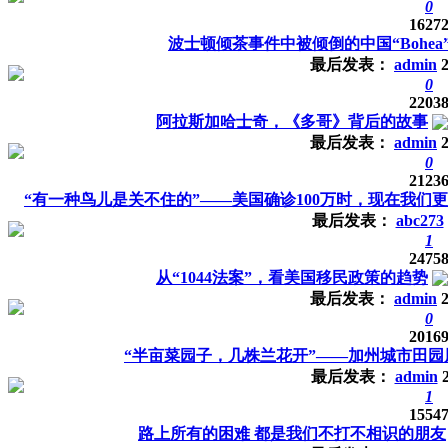
0
1627
波士顿倾茶事件中被倾倒的中国“Bohe
最后发表：
admin
0
2203
阿拉斯加哈士奇，《多哥》背后的故事
最后发表：
admin
0
2123
“有一种鸟儿是关不住的”——美国确诊100万时，现在我们更
最后发表：
abc273
1
2475
从“1044法案”，看美国移民政策的趋势
最后发表：
admin
0
2016
“半亩菜园子，几株兰花开”——加州城市田园
最后发表：
admin
1
1554
路上所有的困难 都是我们不打不相识的朋友