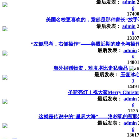
最后发表：
admin
0
1740
美国名校更喜欢的，竟然是那种家长“放手
最后发表：
admin
0
1310
“左侧思考，右侧操作”——美股近期的建仓与操
最后发表：
admin
0
1480
海外捐赠物资，难度堪比走私毒品
最后发表：
玉壶冰
3
1449
圣诞亮灯！祝大家Merry Chris
最后发表：
admin
0
7125
这就是传说中的“星辰大海”——洛杉矶的蓝眼
最后发表：
admin
0
1361