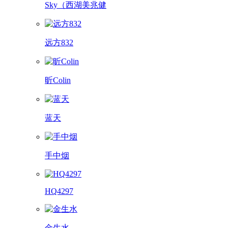
Sky（西湖美兆健
远方832
昕Colin
蓝天
手中烟
HQ4297
金生水