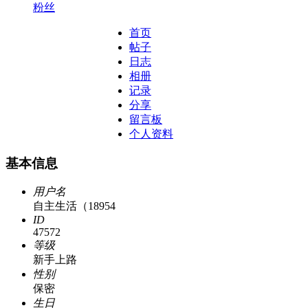
粉丝
首页
帖子
日志
相册
记录
分享
留言板
个人资料
基本信息
用户名
自主生活（18954
ID
47572
等级
新手上路
性别
保密
生日