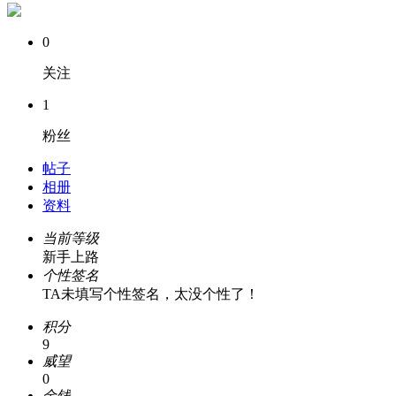
0
关注
1
粉丝
帖子
相册
资料
当前等级
新手上路
个性签名
TA未填写个性签名，太没个性了！
积分
9
威望
0
金钱