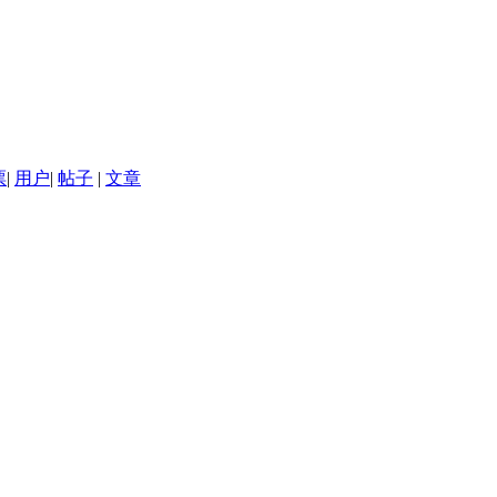
票
|
用户
|
帖子
|
文章