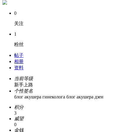
0
关注
1
粉丝
帖子
相册
资料
当前等级
新手上路
个性签名
блог акушера гинеколога блог акушера дзен
积分
3
威望
0
金钱