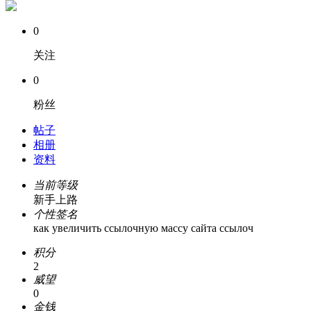
0
关注
0
粉丝
帖子
相册
资料
当前等级
新手上路
个性签名
как увеличить ссылочную массу сайта ссылоч
积分
2
威望
0
金钱