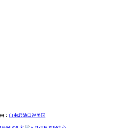
限自由：
自由君随口说美国
安局网监备案
不良信息举报中心