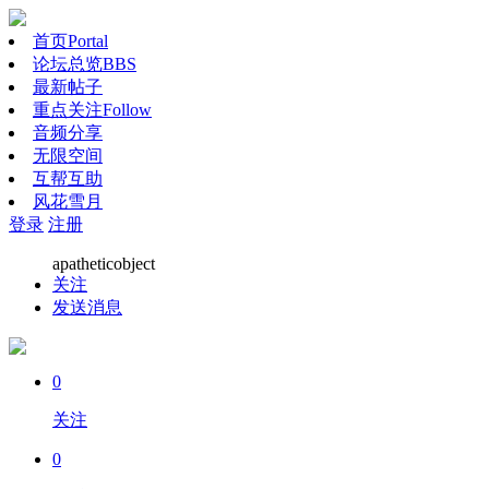
首页
Portal
论坛总览
BBS
最新帖子
重点关注
Follow
音频分享
无限空间
互帮互助
风花雪月
登录
注册
apatheticobject
关注
发送消息
0
关注
0