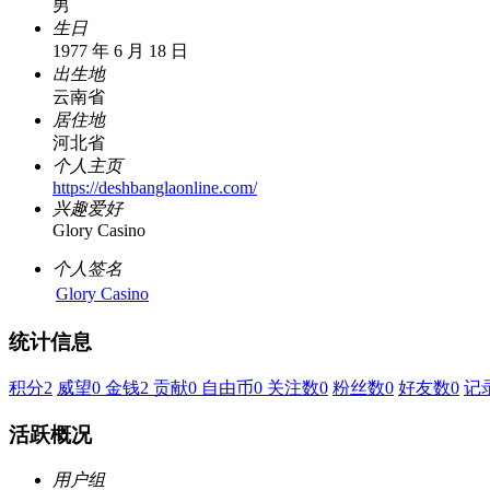
男
生日
1977 年 6 月 18 日
出生地
云南省
居住地
河北省
个人主页
https://deshbanglaonline.com/
兴趣爱好
Glory Casino
个人签名
Glory Casino
统计信息
积分
2
威望
0
金钱
2
贡献
0
自由币
0
关注数
0
粉丝数
0
好友数
0
记
活跃概况
用户组