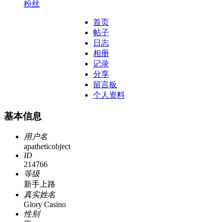
粉丝
首页
帖子
日志
相册
记录
分享
留言板
个人资料
基本信息
用户名
apatheticobject
ID
214766
等级
新手上路
真实姓名
Glory Casino
性别