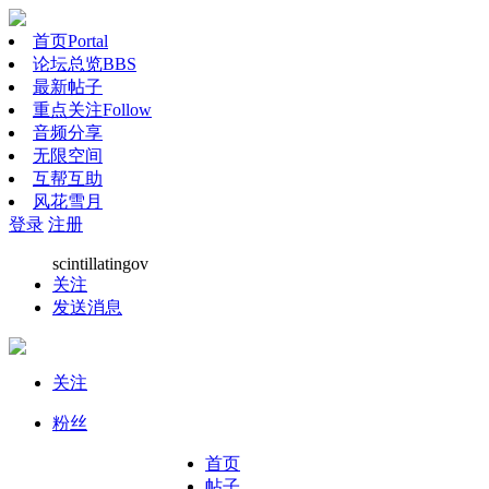
首页
Portal
论坛总览
BBS
最新帖子
重点关注
Follow
音频分享
无限空间
互帮互助
风花雪月
登录
注册
scintillatingov
关注
发送消息
关注
粉丝
首页
帖子