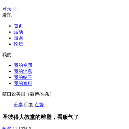
登录
注册
发现
首页
活动
搜索
论坛
我的
我的空间
我的消息
我的帖子
我的资料
随口说美国（微博/头条）
分享
回复
点赞
圣彼得大教堂的雕塑，看服气了
收藏
11
1326
0