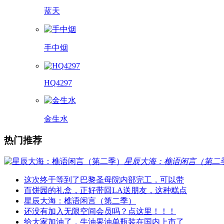
蓝天
手中烟
HQ4297
金生水
热门推荐
星辰大海：樵语闲言（第二
这次终于等到了巴黎圣母院内部完工，可以带
百饼园的礼盒，正好带回LA送朋友，这种糕点
星辰大海：樵语闲言（第二季）
还没有加入无限空间会员吗？点这里！！！
给大家加油了，牛油果油单瓶装在国内上市了