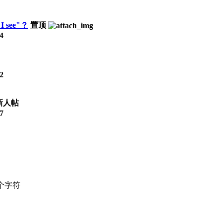
 I see"？
置顶
4
2
7
个字符