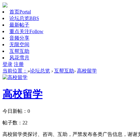
首页
Portal
论坛总览
BBS
最新帖子
重点关注
Follow
音频分享
无限空间
互帮互助
风花雪月
登录
注册
当前位置：
»
论坛总览
›
互帮互助
›
高校留学
高校留学
今日新帖：
0
帖子数：
22
高校留学类探讨、咨询、互助，严禁发布各类广告信息，谢谢支持