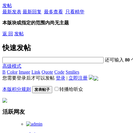
发帖
最新发表
最新回复
最多查看
只看精华
本版块或指定的范围内尚无主题
返 回
发帖
快速发帖
还可输入
80
高级模式
B
Color
Image
Link
Quote
Code
Smilies
您需要登录后才可以发帖
登录
|
立即注册
本版积分规则
转播给听众
发表帖子
活跃网友