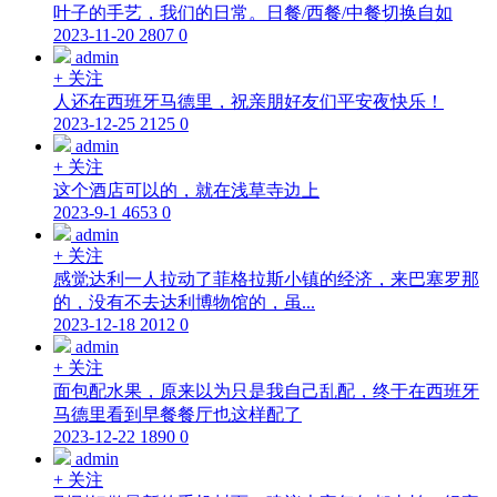
叶子的手艺，我们的日常。日餐/西餐/中餐切换自如
2023-11-20
2807
0
admin
+ 关注
人还在西班牙马德里，祝亲朋好友们平安夜快乐！
2023-12-25
2125
0
admin
+ 关注
这个酒店可以的，就在浅草寺边上
2023-9-1
4653
0
admin
+ 关注
感觉达利一人拉动了菲格拉斯小镇的经济，来巴塞罗那
的，没有不去达利博物馆的，虽...
2023-12-18
2012
0
admin
+ 关注
面包配水果，原来以为只是我自己乱配，终于在西班牙
马德里看到早餐餐厅也这样配了
2023-12-22
1890
0
admin
+ 关注