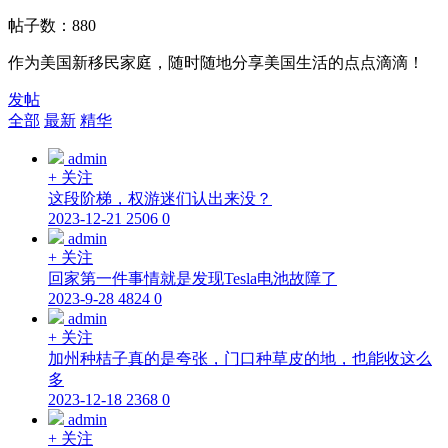
帖子数：
880
作为美国新移民家庭，随时随地分享美国生活的点点滴滴！
发帖
全部
最新
精华
admin
+ 关注
这段阶梯，权游迷们认出来没？
2023-12-21
2506
0
admin
+ 关注
回家第一件事情就是发现Tesla电池故障了
2023-9-28
4824
0
admin
+ 关注
加州种桔子真的是夸张，门口种草皮的地，也能收这么
多
2023-12-18
2368
0
admin
+ 关注