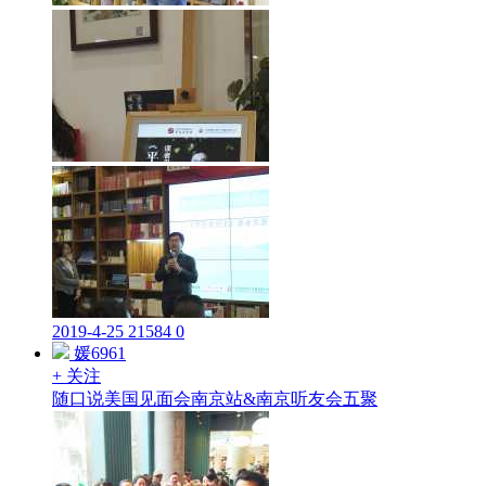
2019-4-25
21584
0
媛6961
+ 关注
随口说美国见面会南京站&南京听友会五聚