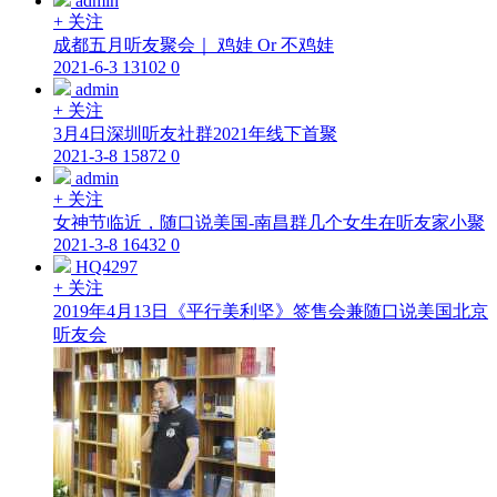
admin
+ 关注
成都五月听友聚会｜ 鸡娃 Or 不鸡娃
2021-6-3
13102
0
admin
+ 关注
3月4日深圳听友社群2021年线下首聚
2021-3-8
15872
0
admin
+ 关注
女神节临近，随口说美国-南昌群几个女生在听友家小聚
2021-3-8
16432
0
HQ4297
+ 关注
2019年4月13日《平行美利坚》签售会兼随口说美国北京
听友会